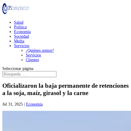
Salud
Política
Economía
Sociedad
Media
Servicios
¿Quiénes somos?
Servicios
Clientes
Seleccionar página
Oficializaron la baja permanente de retenciones
a la soja, maíz, girasol y la carne
Jul 31, 2025
|
Economía