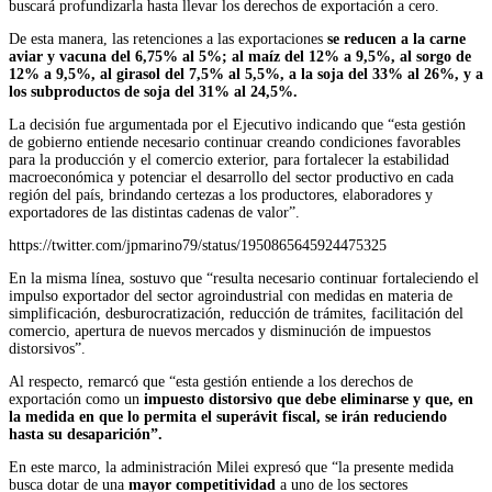
buscará profundizarla hasta llevar los derechos de exportación a cero.
De esta manera, las retenciones a las exportaciones
se reducen a la carne
aviar y vacuna del 6,75% al 5%; al maíz del 12% a 9,5%, al sorgo de
12% a 9,5%, al girasol del 7,5% al 5,5%, a la soja del 33% al 26%, y a
los subproductos de soja del 31% al 24,5%.
La decisión fue argumentada por el Ejecutivo indicando que “esta gestión
de gobierno entiende necesario continuar creando condiciones favorables
para la producción y el comercio exterior, para fortalecer la estabilidad
macroeconómica y potenciar el desarrollo del sector productivo en cada
región del país, brindando certezas a los productores, elaboradores y
exportadores de las distintas cadenas de valor”.
https://twitter.com/jpmarino79/status/1950865645924475325
En la misma línea, sostuvo que “resulta necesario continuar fortaleciendo el
impulso exportador del sector agroindustrial con medidas en materia de
simplificación, desburocratización, reducción de trámites, facilitación del
comercio, apertura de nuevos mercados y disminución de impuestos
distorsivos”.
Al respecto, remarcó que “esta gestión entiende a los derechos de
exportación como un
impuesto distorsivo que debe eliminarse y que, en
la medida en que lo permita el superávit fiscal, se irán reduciendo
hasta su desaparición”.
En este marco, la administración Milei expresó que “la presente medida
busca dotar de una
mayor competitividad
a uno de los sectores