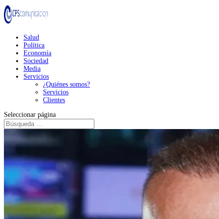
Salud
Política
Economía
Sociedad
Media
Servicios
¿Quiénes somos?
Servicios
Clientes
Seleccionar página