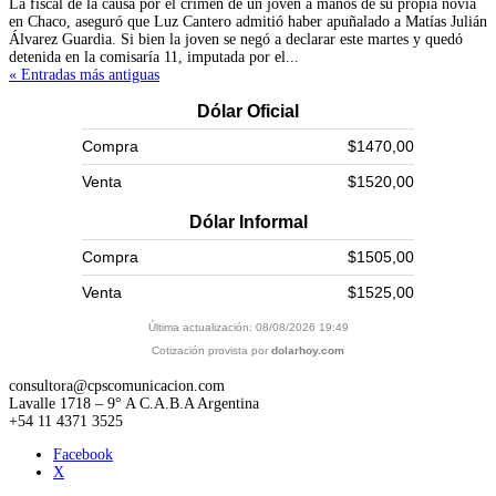
La fiscal de la causa por el crimen de un joven a manos de su propia novia
en Chaco, aseguró que Luz Cantero admitió haber apuñalado a Matías Julián
Álvarez Guardia. Si bien la joven se negó a declarar este martes y quedó
detenida en la comisaría 11, imputada por el...
« Entradas más antiguas
Dólar Oficial
Compra
$1470,00
Venta
$1520,00
Dólar Informal
Compra
$1505,00
Venta
$1525,00
Última actualización: 08/08/2026 19:49
Cotización provista por
dolarhoy.com
consultora@cpscomunicacion.com
Lavalle 1718 – 9° A C.A.B.A Argentina
+54 11 4371 3525
Facebook
X