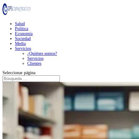
Salud
Política
Economía
Sociedad
Media
Servicios
¿Quiénes somos?
Servicios
Clientes
Seleccionar página