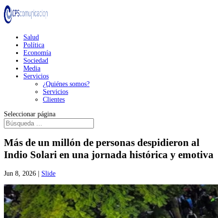
Salud
Política
Economía
Sociedad
Media
Servicios
¿Quiénes somos?
Servicios
Clientes
Seleccionar página
Más de un millón de personas despidieron al
Indio Solari en una jornada histórica y emotiva
Jun 8, 2026
|
Slide