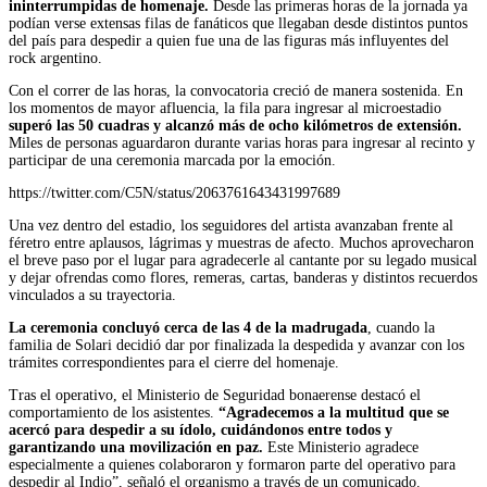
ininterrumpidas de homenaje.
Desde las primeras horas de la jornada ya
podían verse extensas filas de fanáticos que llegaban desde distintos puntos
del país para despedir a quien fue una de las figuras más influyentes del
rock argentino.
Con el correr de las horas, la convocatoria creció de manera sostenida. En
los momentos de mayor afluencia, la fila para ingresar al microestadio
superó las 50 cuadras y alcanzó más de ocho kilómetros de extensión.
Miles de personas aguardaron durante varias horas para ingresar al recinto y
participar de una ceremonia marcada por la emoción.
https://twitter.com/C5N/status/2063761643431997689
Una vez dentro del estadio, los seguidores del artista avanzaban frente al
féretro entre aplausos, lágrimas y muestras de afecto. Muchos aprovecharon
el breve paso por el lugar para agradecerle al cantante por su legado musical
y dejar ofrendas como flores, remeras, cartas, banderas y distintos recuerdos
vinculados a su trayectoria.
La ceremonia concluyó cerca de las 4 de la madrugada
, cuando la
familia de Solari decidió dar por finalizada la despedida y avanzar con los
trámites correspondientes para el cierre del homenaje.
Tras el operativo, el Ministerio de Seguridad bonaerense destacó el
comportamiento de los asistentes.
“Agradecemos a la multitud que se
acercó para despedir a su ídolo, cuidándonos entre todos y
garantizando una movilización en paz.
Este Ministerio agradece
especialmente a quienes colaboraron y formaron parte del operativo para
despedir al Indio”, señaló el organismo a través de un comunicado.