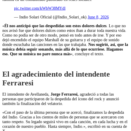
pic.twitter.com/kWbW38MYdl
— Indio Solari Oficial (@Indio_Solari_ok)
June 8, 2026
«
Él nos anticipó que las despedidas son estos dolores dulces
. Lo que no
nos avisó fue que dolores dulces como estos iban a durar toda nuestra vida.
Como no podía ser de otro modo, pensó en todo antes de irse. Y por eso
dejó encendido el equipo Marshall de su guitarra y el equipo de sonido
donde escuchaba las canciones en las que trabajaba.
Nos sugirió, así, que la
música debía seguir sonando, más allá de lo que ocurriese. Hagamos
eso. Que su música no pare nunca más
«, concluye el texto.
El agradecimiento del intendente
Ferraresi
El intendente de Avellaneda,
Jorge Ferraresi,
agradeció a todas las
personas que participaron de la despedida del ícono del rock y anunció
también la finalización del velatorio.
«Con el paso de la última persona que se acercó, finalizamos la despedida
del Indio. Gracias a los cientos de miles de personas que se acercaron con
tanto respeto. Su legado seguirá vivo en cada canción, en cada lucha y en el
corazón de nuestro pueblo. Hasta siempre, Indio.», escribió en su cuenta de