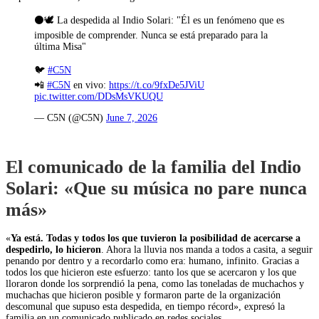
⚫🕊️ La despedida al Indio Solari: "Él es un fenómeno que es
imposible de comprender. Nunca se está preparado para la
última Misa"
🐦
#C5N
📲
#C5N
en vivo:
https://t.co/9fxDe5JViU
pic.twitter.com/DDsMsVKUQU
— C5N (@C5N)
June 7, 2026
El comunicado de la familia del Indio
Solari: «Que su música no pare nunca
más»
«
Ya está. Todas y todos los que tuvieron la posibilidad de acercarse a
despedirlo, lo hicieron
. Ahora la lluvia nos manda a todos a casita, a seguir
penando por dentro y a recordarlo como era: humano, infinito. Gracias a
todos los que hicieron este esfuerzo: tanto los que se acercaron y los que
lloraron donde los sorprendió la pena, como las toneladas de muchachos y
muchachas que hicieron posible y formaron parte de la organización
descomunal que supuso esta despedida, en tiempo récord», expresó la
familia en un comunicado publicado en redes sociales.