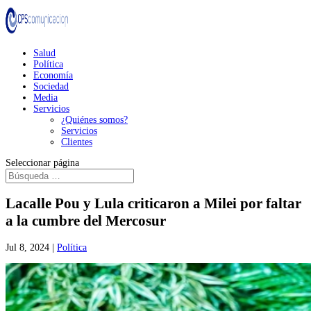
Salud
Política
Economía
Sociedad
Media
Servicios
¿Quiénes somos?
Servicios
Clientes
Seleccionar página
Lacalle Pou y Lula criticaron a Milei por faltar
a la cumbre del Mercosur
Jul 8, 2024
|
Política