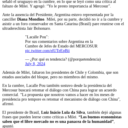
señaló el uruguayo en la cumbre, en lo que se leyó como una crítica al
faltazo de Milei. Y agregó: “Yo le presto importancia al Mercosur”.
Ante la ausencia del Presidente, Argentina estuvo representada por la
canciller
Diana Mondino
. Milei, por su parte, decidió no ir a la cumbre y
asistir a un foro conservador en Santa Catarina (Brasil) pare reunirse con el
ultraderechista Jair Bolsonaro.
"Lacalle Pou":
Por sus comentarios sobre Argentina en la
Cumbre de Jefes de Estado del MERCOSUR
pic.twitter.com/elUTeEpBii
— ¿Por qué es tendencia? (@porquetendencia)
July 8, 2024
Además de Milei, faltaron los presidentes de Chile y Colombia, que son
estados asociados del bloque, pero no miembros del mismo.
En la cumbre, Lacalle Pou también sostuvo desde la presidencia del
Mercosur buscará retomar el diálogo con China para lograr un acuerdo
comercial. “La propuesta que nosotros vamos a hacer en los meses de
presidencia pro tempore es retomar el mecanismo de diálogo con China”,
afirmó.
El presidente de Brasil,
Luiz Inácio Lula da Silva
, también dejó algunas
frases que pueden leerse como críticas a Milei.
“Los buenos economistas
saben que el libre mercado no es una panacea de la humanidad”
,
apuntó.