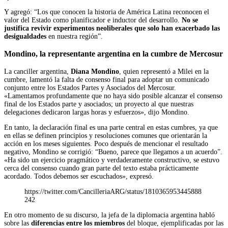
Y agregó: “Los que conocen la historia de América Latina reconocen el
valor del Estado como planificador e inductor del desarrollo.
No se
justifica revivir experimentos neoliberales que solo han exacerbado las
desigualdades
en nuestra región”.
Mondino, la representante argentina en la cumbre de Mercosur
La canciller argentina,
Diana Mondino
, quien representó a Milei en la
cumbre, lamentó la falta de consenso final para adoptar un comunicado
conjunto entre los Estados Partes y Asociados del Mercosur.
«Lamentamos profundamente que no haya sido posible alcanzar el consenso
final de los Estados parte y asociados; un proyecto al que nuestras
delegaciones dedicaron largas horas y esfuerzos», dijo Mondino.
En tanto, la declaración final es una parte central en estas cumbres, ya que
en ellas se definen principios y resoluciones comunes que orientarán la
acción en los meses siguientes. Poco después de mencionar el resultado
negativo, Mondino se corrigió: “Bueno, parece que llegamos a un acuerdo”.
«Ha sido un ejercicio pragmático y verdaderamente constructivo, se estuvo
cerca del consenso cuando gran parte del texto estaba prácticamente
acordado. Todos debemos ser escuchados», expresó.
https://twitter.com/CancilleriaARG/status/1810365953445888
242
En otro momento de su discurso, la jefa de la diplomacia argentina habló
sobre las
diferencias entre los miembros
del bloque, ejemplificadas por las