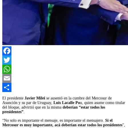
Facebook
Twitter
WhatsApp
Email
Compartir
El presidente
Javier Milei
se ausentó en la cumbre del Mercosur de
Asunción y su par de Uruguay,
Luis Lacalle Po
u, quien asume como titular
del bloque, advirtió que en la misma
deberían “estar todos los
presidentes”
.
“No solo es importante el mensaje, es importante el mensajero.
Si el
Mercosur es muy importante, acá deberían estar todos los presidentes
”,