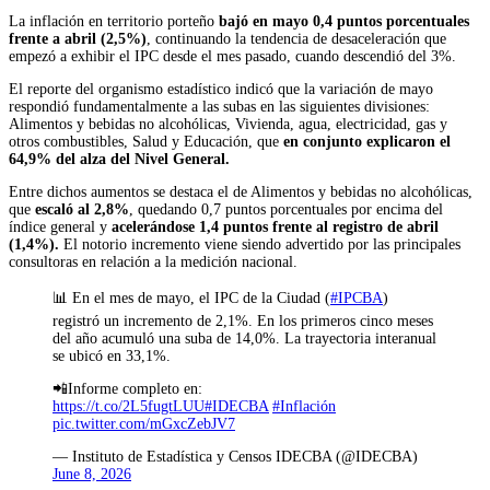
La inflación en territorio porteño
bajó en mayo 0,4 puntos porcentuales
frente a abril (2,5%)
, continuando la tendencia de desaceleración que
empezó a exhibir el IPC desde el mes pasado, cuando descendió del 3%.
El reporte del organismo estadístico indicó que la variación de mayo
respondió fundamentalmente a las subas en las siguientes divisiones:
Alimentos y bebidas no alcohólicas, Vivienda, agua, electricidad, gas y
otros combustibles, Salud y Educación, que
en conjunto explicaron el
64,9% del alza del Nivel General.
Entre dichos aumentos se destaca el de Alimentos y bebidas no alcohólicas,
que
escaló al 2,8%
, quedando 0,7 puntos porcentuales por encima del
índice general y
acelerándose 1,4 puntos frente al registro de abril
(1,4%).
El notorio incremento viene siendo advertido por las principales
consultoras en relación a la medición nacional.
📊 En el mes de mayo, el IPC de la Ciudad (
#IPCBA
)
registró un incremento de 2,1%. En los primeros cinco meses
del año acumuló una suba de 14,0%. La trayectoria interanual
se ubicó en 33,1%.
📲Informe completo en:
https://t.co/2L5fugtLUU
#IDECBA
#Inflación
pic.twitter.com/mGxcZebJV7
— Instituto de Estadística y Censos IDECBA (@IDECBA)
June 8, 2026