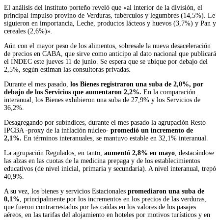
El análisis del instituto porteño reveló que «al interior de la división, el
principal impulso provino de Verduras, tubérculos y legumbres (14,5%). Le
siguieron en importancia, Leche, productos lácteos y huevos (3,7%) y Pan y
cereales (2,6%)».
Aún con el mayor peso de los alimentos, sobresale la nueva desaceleración
de precios en CABA, que sirve como anticipo al dato nacional que publicará
el INDEC este jueves 11 de junio. Se espera que se ubique por debajo del
2,5%, según estiman las consultoras privadas.
Durante el mes pasado,
los Bienes registraron una suba de 2,0%, por
debajo de los Servicios que aumentaron 2,2%.
En la comparación
interanual, los Bienes exhibieron una suba de 27,9% y los Servicios de
36,2%.
Desagregando por subíndices, durante el mes pasado la agrupación Resto
IPCBA -proxy de la inflación núcleo-
promedió un incremento de
2,1%.
En términos interanuales, se mantuvo estable en 32,1% interanual.
La agrupación Regulados, en tanto,
aumentó 2,8% en mayo
, destacándose
las alzas en las cuotas de la medicina prepaga y de los establecimientos
educativos (de nivel inicial, primaria y secundaria). A nivel interanual, trepó
40,9%.
A su vez, los bienes y servicios Estacionales
promediaron una suba de
0,1%
, principalmente por los incrementos en los precios de las verduras,
que fueron contrarrestados por las caídas en los valores de los pasajes
aéreos, en las tarifas del alojamiento en hoteles por motivos turísticos y en