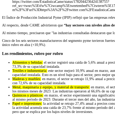
https://twitter.com/EstadisticaCame/status/1782044236424138755?
ref_src=twsrc%5Etfw%7Ctwcamp%5Etweetembed%7Ctwterm%5E1782
m%2F%3Furl%3Dhttps%3A%2F%2Ftwitter.com%2FEstadisticaCame
El Índice de Producción Industrial Pyme (IPIP) reflejó que las empresas rel
Al respecto, desde CAME advirtieron que
“hay sectores con niveles altos d
Al mismo tiempo, precisaron que “las industrias consultadas destacaron que l
Cinco de los seis sectores manufactureros del segmento pyme tuvieron fuertes
único rubro en alza (+10,9%).
Los rendimientos, rubro por rubro
Alimentos y bebidas:
el sector registró una caída de 5,6% anual a pre
73,3% de su capacidad instalada.
Textiles e indumentaria:
este sector mejoró 10,9% anual en marzo, aunq
capacidad instalada. Esto es un nivel bajo para el sector, pero mejor qu
Maderas y muebles:
en marzo, el sector se retrajo 11,9% anual a preci
con 72,6% de su capacidad instalada.
Metal, maquinaria y equipo, y material de transporte:
en marzo, el sec
los mismos meses de 2023. Las industrias operaron al 66,6% de su capac
Químicos y plásticos:
en marzo, el sector experimentó una significativ
al mismo período de 2023. Durante el tercer mes del año, las industria
Papel e impresiones:
la actividad se retrajo 27,4% anual a precios con
la actividad acumula una caída de 23,7% frente al mismo período del a
pero que se explica por los bajos niveles de inversiones.