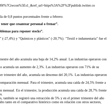
f%7Ctwcon%5Es1_&ref_url=https%3A%2F%2Fpublish.twitter.co
a de 0,8 puntos porcentuales frente a febrero.
y tener que cesantear personal o frenar”.
oblemas para reponer stocks”.
” (-27,4%) y “Químicos y plásticos” (-20,7%). “Textil e indumentaria” fue el
imestre del año acumula una baja de 14,2% anual. Las industrias operaron con
 año acumula un aumento de 2,3%. Las industrias operaron con 71% de su
mer trimestre del año, acumula un descenso del 20,1%. Las industrias operaron
comparación mensual. Para el trimestre, acumula una caída de 24,5% frente a
ón mensual. En el trimestre, la producción acumula una caída de 28,7% frente
s.
, también se registró una retracción de 5% y en el primer trimestre del año
to tanto en el comparativo histórico como en relación con otros sectores,