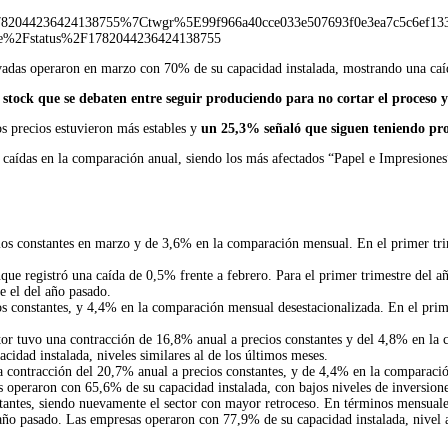
044236424138755%7Ctwgr%5E99f966a40cce033e507693f0e3ea7c5c6ef1339
%2Fstatus%2F1782044236424138755
evadas operaron en marzo con 70% de su capacidad instalada, mostrando una caíd
e stock que se debaten entre seguir produciendo para no cortar el proceso 
os precios estuvieron más estables y
un 25,3% señaló que siguen teniendo pr
 caídas en la comparación anual, siendo los más afectados “Papel e Impresiones
cios constantes en marzo y de 3,6% en la comparación mensual. En el primer tr
ue registró una caída de 0,5% frente a febrero. Para el primer trimestre del
e el del año pasado.
os constantes, y 4,4% en la comparación mensual desestacionalizada. En el pri
tor tuvo una contracción de 16,8% anual a precios constantes y del 4,8% en la 
idad instalada, niveles similares al de los últimos meses.
a contracción del 20,7% anual a precios constantes, y de 4,4% en la comparaci
s operaron con 65,6% de su capacidad instalada, con bajos niveles de inversione
stantes, siendo nuevamente el sector con mayor retroceso. En términos mensuales
ño pasado. Las empresas operaron con 77,9% de su capacidad instalada, nivel al