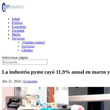
Salud
Política
Economía
Sociedad
Media
Servicios
¿Quiénes somos?
Servicios
Clientes
Seleccionar página
La industria pyme cayó 11,9% anual en marzo y 
Abr 21, 2024
|
Economía