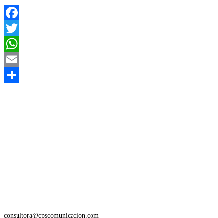
Facebook
Twitter
WhatsApp
Email
Compartir
consultora@cpscomunicacion.com