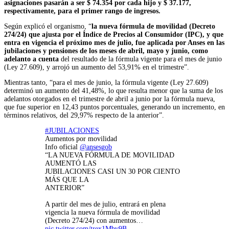
asignaciones pasarán a ser $ 74.354 por cada hijo y $ 37.177,
respectivamente, para el primer rango de ingresos.
Según explicó el organismo, “
la nueva fórmula de movilidad (Decreto
274/24) que ajusta por el Índice de Precios al Consumidor (IPC), y que
entra en vigencia el próximo mes de julio, fue aplicada por Anses en las
jubilaciones y pensiones de los meses de abril, mayo y junio, como
adelanto a cuenta
del resultado de la fórmula vigente para el mes de junio
(Ley 27.609), y arrojó un aumento del 53,91% en el trimestre”.
Mientras tanto, “para el mes de junio, la fórmula vigente (Ley 27.609)
determinó un aumento del 41,48%, lo que resulta menor que la suma de los
adelantos otorgados en el trimestre de abril a junio por la fórmula nueva,
que fue superior en 12,43 puntos porcentuales, generando un incremento, en
términos relativos, del 29,97% respecto de la anterior”.
#JUBILACIONES
Aumentos por movilidad
Info oficial
@ansesgob
“LA NUEVA FÓRMULA DE MOVILIDAD
AUMENTÓ LAS
JUBILACIONES CASI UN 30 POR CIENTO
MÁS QUE LA
ANTERIOR”
A partir del mes de julio, entrará en plena
vigencia la nueva fórmula de movilidad
(Decreto 274/24) con aumentos…
pic.twitter.com/trex1Mbv9B