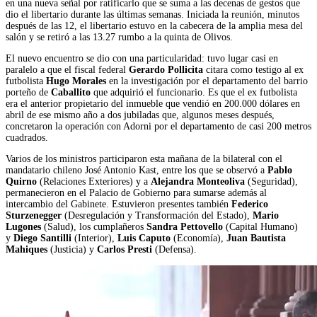
en una nueva señal por ratificarlo que se suma a las decenas de gestos que
dio el libertario durante las últimas semanas. Iniciada la reunión, minutos
después de las 12, el libertario estuvo en la cabecera de la amplia mesa del
salón y se retiró a las 13.27 rumbo a la quinta de Olivos.
El nuevo encuentro se dio con una particularidad: tuvo lugar casi en
paralelo a que el fiscal federal
Gerardo Pollicita
citara como testigo al ex
futbolista
Hugo Morales
en la investigación por el departamento del barrio
porteño de
Caballito
que adquirió el funcionario. Es que el ex futbolista
era el anterior propietario del inmueble que vendió en 200.000 dólares en
abril de ese mismo año a dos jubiladas que, algunos meses después,
concretaron la operación con Adorni
por el departamento de casi 200 metros
cuadrados.
Varios de los ministros participaron esta mañana de la bilateral con el
mandatario chileno José Antonio Kast, entre los que se observó a
Pablo
Quirno
(Relaciones Exteriores) y a
Alejandra Monteoliva
(Seguridad),
permanecieron en el Palacio de Gobierno para sumarse además al
intercambio del Gabinete. Estuvieron presentes también
Federico
Sturzenegger
(Desregulación y Transformación del Estado),
Mario
Lugones
(Salud), los cumplañeros
Sandra Pettovello
(Capital Humano)
y
Diego Santilli
(Interior),
Luis Caputo
(Economía),
Juan Bautista
Mahiques
(Justicia) y
Carlos Presti
(Defensa).