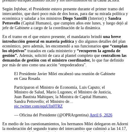
presunto enriquecimiento ilícito y los movimientos en la causa $Libra.
Según
Infobae
, el Presidente estuvo presente durante el primer tramo del
intercambio, que duró poco más de dos horas, para dar su mirada política y
económica y saludar a los ministros
Diego Santilli
(Interior) y
Sandra
Pettovello
(Capital Humano), que cumplen años este lunes, y luego dejó al
jefe de Gabinete a cargo de la coordinación de la dinámica.
En el tramo en el que estuvo presente, el mandatario brindó
una breve
introducción general en materia política
y dio algunos detalles del plan
económico, pero además, les encomendó a sus funcionarios
que “cumplan
los objetivos”
trazados en cada ministerio y
“recuperen la agenda de
gestión”.
Además, solicitó de cara al plantel completo que
centralicen las
demandas de gestión con el ministro coordinador,
lo que fue definido
por más de uno como una acción “empoderadora”.
El Presidente Javier Milei encabezó una reunión de Gabinete
en Casa Rosada.
Participaron el Ministro de Economía, Luis Caputo; el
Ministro de Salud, Mario Lugones; el Ministro de Justicia,
Juan Bautista Mahiques; la Ministra de Capital Humano,
Sandra Pettovello; el Ministro de…
pic.twitter.com/equUIn0TRZ
— Oficina del Presidente (@OPRArgentina)
April 6, 2026
En medio de los cuestionamientos, los hermanos Milei delegaron en Adorni
la moderación del segundo tramo del intercambio que culminó a las 14.17,