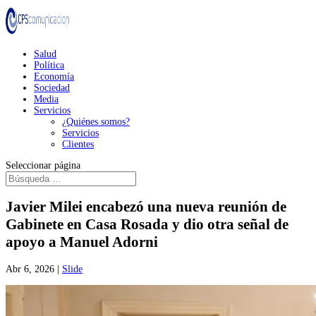
Salud
Política
Economía
Sociedad
Media
Servicios
¿Quiénes somos?
Servicios
Clientes
Seleccionar página
Javier Milei encabezó una nueva reunión de
Gabinete en Casa Rosada y dio otra señal de
apoyo a Manuel Adorni
Abr 6, 2026
|
Slide