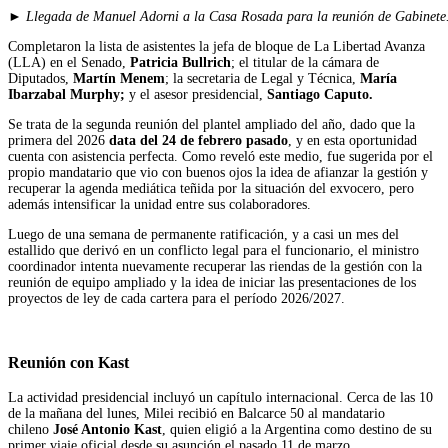
► Llegada de Manuel Adorni a la Casa Rosada para la reunión de Gabinete
Completaron la lista de asistentes la jefa de bloque de La Libertad Avanza
(LLA) en el Senado,
Patricia Bullrich
; el titular de la cámara de
Diputados,
Martín Menem
; la secretaria de Legal y Técnica,
María
Ibarzabal Murphy;
y el asesor presidencial,
Santiago Caputo.
Se trata de la segunda reunión del plantel ampliado del año, dado que la
primera del 2026
data del 24 de febrero pasado
, y en esta oportunidad
cuenta con asistencia perfecta. Como reveló este medio, fue sugerida por el
propio mandatario que vio con buenos ojos la idea de afianzar la gestión y
recuperar la agenda mediática teñida por la situación del exvocero, pero
además intensificar la unidad entre sus colaboradores.
Luego de una semana de permanente ratificación, y a casi un mes del
estallido que derivó en un conflicto legal para el funcionario, el ministro
coordinador intenta nuevamente recuperar las riendas de la gestión con la
reunión de equipo ampliado y la idea de iniciar las presentaciones de los
proyectos de ley de cada cartera para el período 2026/2027.
Reunión con Kast
La actividad presidencial incluyó un capítulo internacional. Cerca de las 10
de la mañana del lunes, Milei recibió en Balcarce 50 al mandatario
chileno
José Antonio Kast
, quien eligió a la Argentina como destino de su
primer viaje oficial desde su asunción el pasado 11 de marzo.