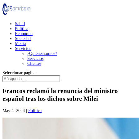
Salud
Política
Economía
Sociedad
Media
Servicios
¿Quiénes somos?
Servicios
Clientes
Seleccionar página
Francos reclamó la renuncia del ministro
español tras los dichos sobre Milei
May 4, 2024
|
Política