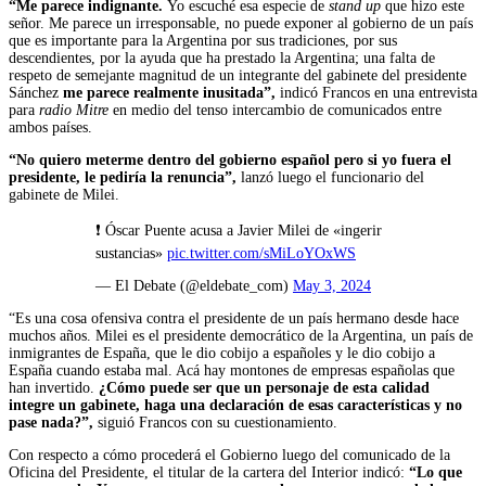
“Me parece indignante.
Yo escuché esa especie de
stand up
que hizo este
señor. Me parece un irresponsable, no puede exponer al gobierno de un país
que es importante para la Argentina por sus tradiciones, por sus
descendientes, por la ayuda que ha prestado la Argentina; una falta de
respeto de semejante magnitud de un integrante del gabinete del presidente
Sánchez
me parece realmente inusitada”,
indicó Francos en una entrevista
para
radio Mitre
en medio del tenso intercambio de comunicados entre
ambos países.
“No quiero meterme dentro del gobierno español pero si yo fuera el
presidente, le pediría la renuncia”,
lanzó luego el funcionario del
gabinete de Milei.
❗️ Óscar Puente acusa a Javier Milei de «ingerir
sustancias»
pic.twitter.com/sMiLoYOxWS
— El Debate (@eldebate_com)
May 3, 2024
“Es una cosa ofensiva contra el presidente de un país hermano desde hace
muchos años. Milei es el presidente democrático de la Argentina, un país de
inmigrantes de España, que le dio cobijo a españoles y le dio cobijo a
España cuando estaba mal. Acá hay montones de empresas españolas que
han invertido.
¿Cómo puede ser que un personaje de esta calidad
integre un gabinete, haga una declaración de esas características y no
pase nada?”,
siguió Francos con su cuestionamiento.
Con respecto a cómo procederá el Gobierno luego del comunicado de la
Oficina del Presidente, el titular de la cartera del Interior indicó:
“Lo que