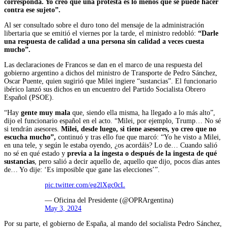
corresponda. Yo creo que una protesta es lo menos que se puede hacer
contra ese sujeto”.
Al ser consultado sobre el duro tono del mensaje de la administración
libertaria que se emitió el viernes por la tarde, el ministro redobló:
“Darle
una respuesta de calidad a una persona sin calidad a veces cuesta
mucho”.
Las declaraciones de Francos se dan en el marco de una respuesta del
gobierno argentino a dichos del ministro de Transporte de Pedro Sánchez,
Oscar Puente, quien sugirió que Milei ingiere “sustancias”. El funcionario
ibérico lanzó sus dichos en un encuentro del Partido Socialista Obrero
Español (PSOE).
“Hay
gente muy mala
que, siendo ella misma, ha llegado a lo más alto”,
dijo el funcionario español en el acto. “Milei, por ejemplo, Trump… No sé
si tendrán asesores.
Milei, desde luego, si tiene asesores, yo creo que no
escucha mucho”,
continuó y tras ello fue que marcó: “Yo he visto a Milei,
en una tele, y según le estaba oyendo, ¿os acordáis? Lo de… Cuando salió
no sé en qué estado y
previa a la ingesta o después de la ingesta de qué
sustancias
, pero salió a decir aquello de, aquello que dijo, pocos días antes
de… Yo dije: ‘Es imposible que gane las elecciones’”.
pic.twitter.com/eg2lXgc0cL
— Oficina del Presidente (@OPRArgentina)
May 3, 2024
Por su parte, el gobierno de España, al mando del socialista Pedro Sánchez,