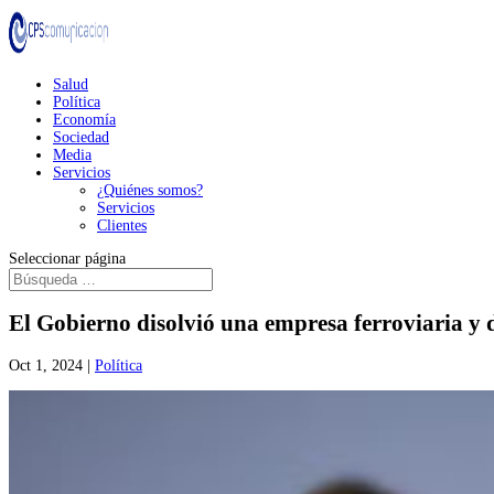
Salud
Política
Economía
Sociedad
Media
Servicios
¿Quiénes somos?
Servicios
Clientes
Seleccionar página
El Gobierno disolvió una empresa ferroviaria y 
Oct 1, 2024
|
Política