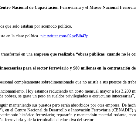
Centro Nacional de Capacitación Ferroviaria
y
el Museo Nacional Ferrovia
cos que solo estaban por acomodo político.
ste en la clase política.
pic.twitter.com/02pvBlh43p
transformó en una
empresa que realizaba “obras públicas, cuando no le cor
necesarias para el sector ferroviario y $80 millones en la contratación de
personal completamente sobredimensionado que no asistía a sus puestos de trab
 funcionamiento. Hoy estamos reduciendo un costo mensual mayor a los 3.200 m
 pobres, se gaste un peso en sueldos privilegiados o estructuras innecesarias”,
eguir manteniendo sus puestos pero serán absorbidos por otra empresa. De hec
), en el Centro Nacional de Desarrollo e Innovación Ferroviaria (CENADIF) y 
atrimonio histórico ferroviario; repararán y mantendrán material rodante, coor
ión ferroviaria y de la terminalidad educativa del sector.