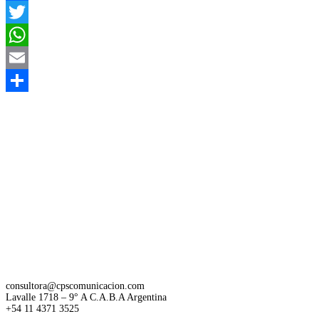
Facebook
Twitter
WhatsApp
Email
Compartir
consultora@cpscomunicacion.com
Lavalle 1718 – 9° A C.A.B.A Argentina
+54 11 4371 3525