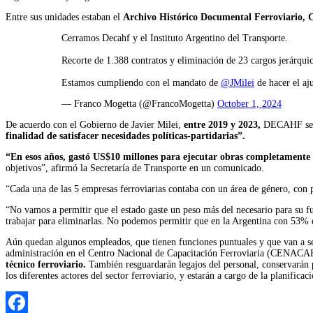
Entre sus unidades estaban el
Archivo Histórico Documental Ferroviario, 
Cerramos Decahf y el Instituto Argentino del Transporte.
Recorte de 1.388 contratos y eliminación de 23 cargos jerárqui
Estamos cumpliendo con el mandato de
@JMilei
de hacer el aju
— Franco Mogetta (@FrancoMogetta)
October 1, 2024
De acuerdo con el Gobierno de Javier Milei,
entre 2019 y 2023,
DECAHF se 
finalidad de satisfacer necesidades políticas-partidarias”.
“En esos años, gastó US$10 millones para ejecutar obras completamente in
objetivos”, afirmó la Secretaría de Transporte en un comunicado.
“Cada una de las 5 empresas ferroviarias contaba con un área de género, con 
“No vamos a permitir que el estado gaste un peso más del necesario para su
trabajar para eliminarlas. No podemos permitir que en la Argentina con 53% de
Aún quedan algunos empleados, que tienen funciones puntuales y que van a s
administración en el Centro Nacional de Capacitación Ferroviaria (CENACAF
técnico ferroviario.
También resguardarán legajos del personal, conservarán p
los diferentes actores del sector ferroviario, y estarán a cargo de la planificac