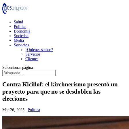
Salud
Política
Economía
Sociedad
Media
Servicios
¿Quiénes somos?
Servicios
Clientes
Seleccionar página
Contra Kicillof: el kirchnerismo presentó un
proyecto para que no se desdoblen las
elecciones
Mar 26, 2025
|
Política