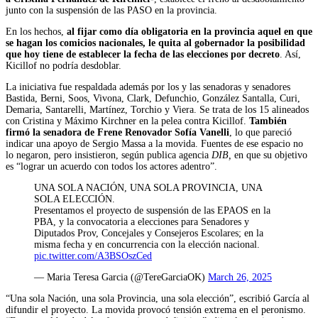
junto con la suspensión de las PASO en la provincia.
En los hechos,
al fijar como día obligatoria en la provincia aquel en que
se hagan los comicios nacionales, le quita al gobernador la posibilidad
que hoy tiene de establecer la fecha de las elecciones por decreto
. Así,
Kicillof no podría desdoblar.
La iniciativa fue respaldada además por los y las senadoras y senadores
Bastida, Berni, Soos, Vivona, Clark, Defunchio, González Santalla, Curi,
Demaria, Santarelli, Martínez, Torchio y Viera. Se trata de los 15 alineados
con Cristina y Máximo Kirchner en la pelea contra Kicillof.
También
firmó la senadora de Frene Renovador Sofía Vanelli
, lo que pareció
indicar una apoyo de Sergio Massa a la movida. Fuentes de ese espacio no
lo negaron, pero insistieron, según publica agencia
DIB,
en que su objetivo
es “lograr un acuerdo con todos los actores adentro”.
UNA SOLA NACIÓN, UNA SOLA PROVINCIA, UNA
SOLA ELECCIÓN.
Presentamos el proyecto de suspensión de las EPAOS en la
PBA, y la convocatoria a elecciones para Senadores y
Diputados Prov, Concejales y Consejeros Escolares; en la
misma fecha y en concurrencia con la elección nacional.
pic.twitter.com/A3BSOszCed
— Maria Teresa Garcia (@TereGarciaOK)
March 26, 2025
“Una sola Nación, una sola Provincia, una sola elección”, escribió García al
difundir el proyecto. La movida provocó tensión extrema en el peronismo.