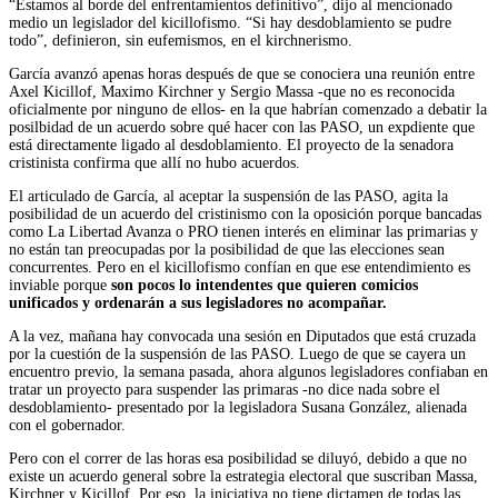
“Estamos al borde del enfrentamientos definitivo”, dijo al mencionado
medio un legislador del kicillofismo. “Si hay desdoblamiento se pudre
todo”, definieron, sin eufemismos, en el kirchnerismo.
García avanzó apenas horas después de que se conociera una reunión entre
Axel Kicillof, Maximo Kirchner y Sergio Massa -que no es reconocida
oficialmente por ninguno de ellos- en la que habrían comenzado a debatir la
posilbidad de un acuerdo sobre qué hacer con las PASO, un expdiente que
está directamente ligado al desdoblamiento. El proyecto de la senadora
cristinista confirma que allí no hubo acuerdos.
El articulado de García, al aceptar la suspensión de las PASO, agita la
posibilidad de un acuerdo del cristinismo con la oposición porque bancadas
como La Libertad Avanza o PRO tienen interés en eliminar las primarias y
no están tan preocupadas por la posibilidad de que las elecciones sean
concurrentes. Pero en el kicillofismo confían en que ese entendimiento es
inviable porque
son pocos lo intendentes que quieren comicios
unificados y ordenarán a sus legisladores no acompañar.
A la vez, mañana hay convocada una sesión en Diputados que está cruzada
por la cuestión de la suspensión de las PASO. Luego de que se cayera un
encuentro previo, la semana pasada, ahora algunos legisladores confiaban en
tratar un proyecto para suspender las primaras -no dice nada sobre el
desdoblamiento- presentado por la legisladora Susana González, alienada
con el gobernador.
Pero con el correr de las horas esa posibilidad se diluyó, debido a que no
existe un acuerdo general sobre la estrategia electoral que suscriban Massa,
Kirchner y Kicillof. Por eso, la iniciativa no tiene dictamen de todas las