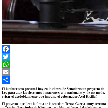
Facebook
Twitter
WhatsApp
Email
Compartir
El kirchnerismo
presentó hoy en la cámra de Senadores un proyecto de
Ley para atar las elecciones bonaerenses a la nacionales y, de ese modo,
evitar el desdoblamiento que impulsa el gobernador Axel Kicillof
.
El proyecto, que lleva la firma de la senadora
Teresa García -muy cercana
a Cristina Fernández de Kirchner-
, establece el freno al desdoblamiento